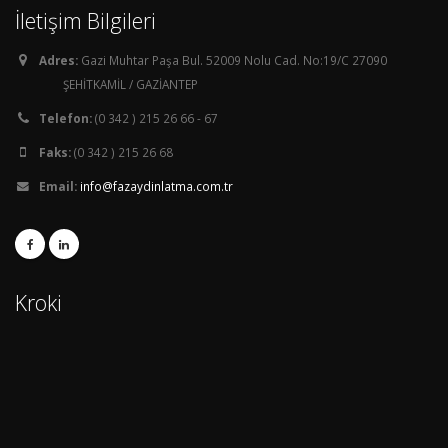
İletişim Bilgileri
Adres:
Gazi Muhtar Paşa Bul. 52009 Nolu Cad. No:19/C 27090
ŞEHİTKAMİL / GAZİANTEP
Telefon:
(0 342 ) 215 26 66 - 67
Faks:
(0 342 ) 215 26 68
Email:
info@fazaydinlatma.com.tr
Kroki