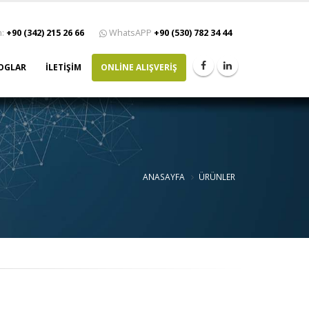
n:
+90 (342) 215 26 66
WhatsAPP
+90 (530) 782 34 44
OGLAR
İLETİŞİM
ONLİNE ALIŞVERİŞ
ANASAYFA
ÜRÜNLER