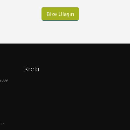
Bize Ulaşın
Kroki
52009
.tr