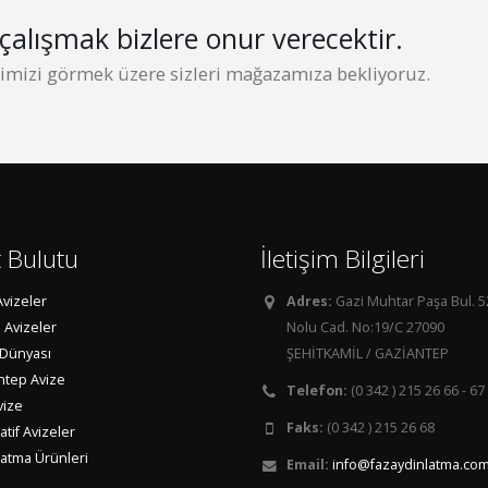
çalışmak bizlere onur verecektir.
erimizi görmek üzere sizleri mağazamıza bekliyoruz.
t Bulutu
İletişim Bilgileri
Avizeler
Adres:
Gazi Muhtar Paşa Bul. 
 Avizeler
Nolu Cad. No:19/C 27090
 Dünyası
ŞEHİTKAMİL / GAZİANTEP
ntep Avize
Telefon:
(0 342 ) 215 26 66 - 67
vize
Faks:
(0 342 ) 215 26 68
tif Avizeler
latma Ürünleri
Email:
info@fazaydinlatma.com