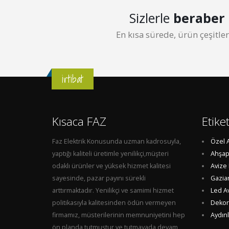
Sizlerle
beraber
En kısa sürede, ürün çeşitl
irtibat
Kısaca FAZ
Etike
Faz Elektrik Konusunda uzman kadrosuyla,
Özel 
yaptığı kaliteli üretimle yenilikçi,müşteri
Ahşap
odaklı ürünler ve yüksek hizmet kalitesi
Avize
sayesinde, pazar payını sürekli
Gazia
arttırmaktadır. Yenilikçi ve samimi hizmet
Led A
politikasıyla kalitesinden ödün vermeyen
Dekora
firmamız, müsterilerinin memnuniyetini hep
Aydın
ön planda tutmuştur ve tutmayada devam