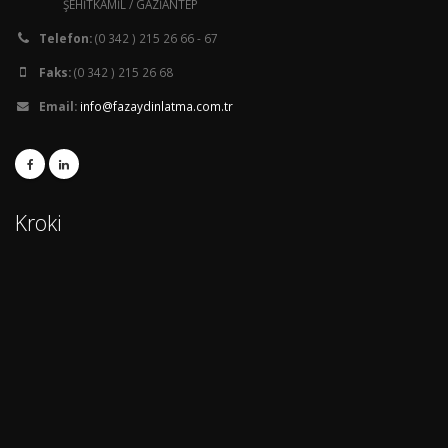
ŞEHİTKAMİL / GAZİANTEP
Telefon:
(0 342 ) 215 26 66 - 67
Faks:
(0 342 ) 215 26 68
Email:
info@fazaydinlatma.com.tr
Kroki