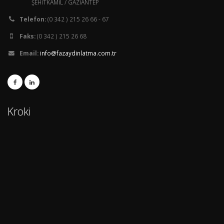
ŞEHİTKAMİL / GAZİANTEP
Telefon:
(0 342 ) 215 26 66 - 67
Faks:
(0 342 ) 215 26 68
Email:
info@fazaydinlatma.com.tr
Kroki