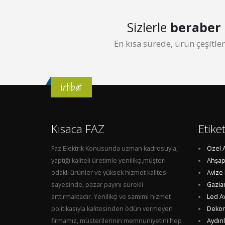
Sizlerle
beraber
En kısa sürede, ürün çeşitl
irtibat
Kısaca FAZ
Etike
Faz Elektrik Konusunda uzman kadrosuyla,
Özel 
yaptığı kaliteli üretimle yenilikçi,müşteri
Ahşap
odaklı ürünler ve yüksek hizmet kalitesi
Avize
sayesinde, pazar payını sürekli
Gazia
arttırmaktadır. Yenilikçi ve samimi hizmet
Led A
politikasıyla kalitesinden ödün vermeyen
Dekora
firmamız, müsterilerinin memnuniyetini hep
Aydın