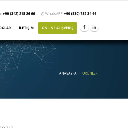
n:
+90 (342) 215 26 66
WhatsAPP
+90 (530) 782 34 44
OGLAR
İLETİŞİM
ONLİNE ALIŞVERİŞ
ANASAYFA
ÜRÜNLER
 sonra