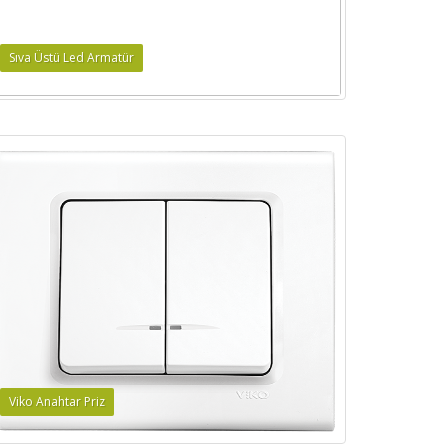
Sıva Üstü Led Armatür
Viko Anahtar Priz