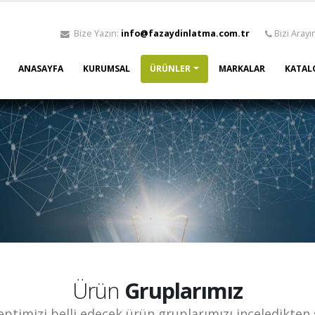
Bize Yazın:
info@fazaydinlatma.com.tr
Bizi Arayı
ANASAYFA
KURUMSAL
ÜRÜNLER
MARKALAR
KATAL
Ürün
Gruplarımız
ptimizi belli edecek ürün gruplarımızı inceledikten