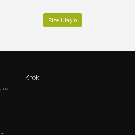
Bize Ulaşın
Kroki
52009
.tr