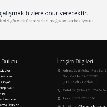
çalışmak bizlere onur verecektir.
erimizi görmek üzere sizleri mağazamıza bekliyoruz.
t Bulutu
İletişim Bilgileri
Avizeler
Adres:
Gazi Muhtar Paşa Bul. 
 Avizeler
Nolu Cad. No:19/C 27090
 Dünyası
ŞEHİTKAMİL / GAZİANTEP
ntep Avize
Telefon:
(0 342 ) 215 26 66 - 67
vize
Faks:
(0 342 ) 215 26 68
tif Avizeler
latma Ürünleri
Email:
info@fazaydinlatma.com